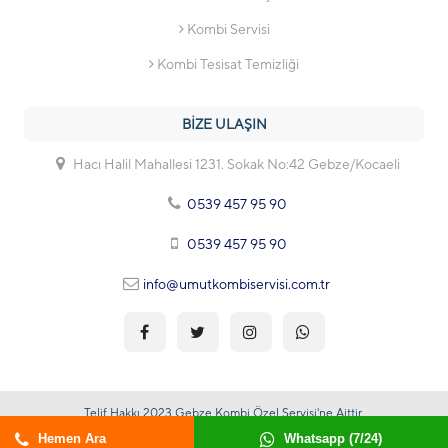
Kombi Servisi
Kombi Tesisat Temizliği
BİZE ULAŞIN
Hacı Halil Mahallesi 1231. Sokak No:42 Gebze/Kocaeli
0539 457 95 90
0539 457 95 90
info@umutkombiservisi.com.tr
Telif Hakkı 2023 Gebze Kombi Özel Servisi'ne Aittir.
Online :
1
Bugün :
71
Toplam :
192930
Hemen Ara
Whatsapp (7/24)