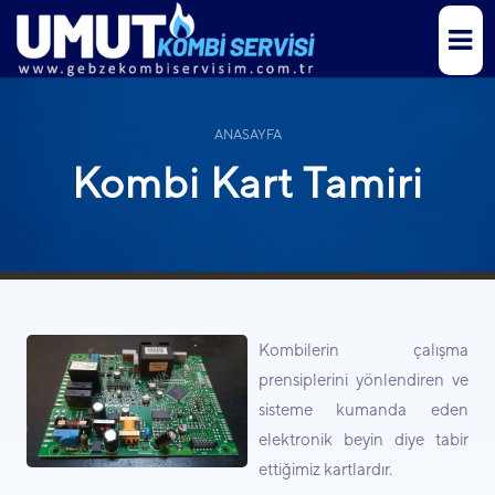
ANASAYFA
Kombi Kart Tamiri
Kombilerin çalışma
prensiplerini yönlendiren ve
sisteme kumanda eden
elektronik beyin diye tabir
ettiğimiz kartlardır.